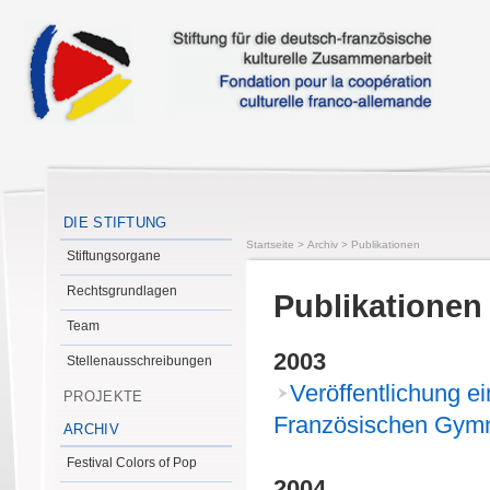
DIE STIFTUNG
Startseite
>
Archiv
>
Publikationen
Stiftungsorgane
Rechtsgrundlagen
Publikationen
Team
2003
Stellenausschreibungen
Veröffentlichung e
PROJEKTE
Französischen Gym
ARCHIV
Festival Colors of Pop
2004