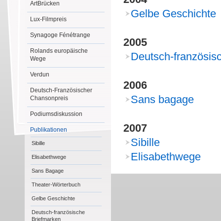
ArtBrücken
Gelbe Geschichte
Lux-Filmpreis
Synagoge Fénétrange
2005
Rolands europäische
Deutsch-französis
Wege
Verdun
2006
Deutsch-Französischer
Sans bagage
Chansonpreis
Podiumsdiskussion
2007
Publikationen
Sibille
Sibille
Elisabethwege
Elisabethwege
Sans Bagage
Theater-Wörterbuch
Gelbe Geschichte
Deutsch-französische
Briefmarken