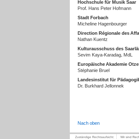
Hochschule für Musik Saar
Prof. Hans Peter Hofmann
Stadt Forbach
Micheline Hagenbourger
Direction Régionale des Affa
Nathan Kuentz
Kulturausschuss des Saarl
Sevim Kaya-Karadag, MdL
Europäische Akademie Otz
Stéphanie Bruel
Landesinstitut für Pädagog
Dr. Burkhard Jellonnek
Nach oben
Zuständige Rechtsaufsicht:
Wir sind Rec