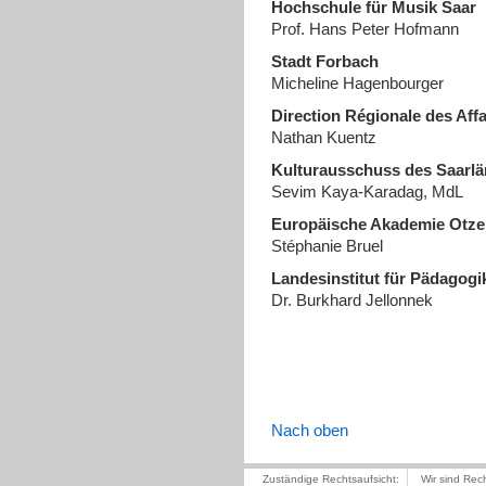
Hochschule für Musik Saar
Prof. Hans Peter Hofmann
Stadt Forbach
Micheline Hagenbourger
Direction Régionale des Affa
Nathan Kuentz
Kulturausschuss des Saarl
Sevim Kaya-Karadag, MdL
Europäische Akademie Otz
Stéphanie Bruel
Landesinstitut für Pädagog
Dr. Burkhard Jellonnek
Nach oben
Zuständige Rechtsaufsicht:
Wir sind Rec