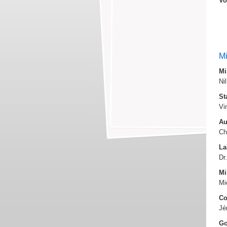
Vo
Mi
Mi
Ni
St
Vi
Au
Ch
La
Dr
Mi
Mi
Co
Jé
Go