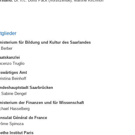
rstand:
Dr. h.c. Doris Pack (Vorsitzende), Martine Kirchhoff
tglieder
nisterium für Bildung und Kultur des Saarlandes
l Berber
aatskanzlei
ncenzo Truglio
swärtiges Amt
ristina Beinhoff
ndeshauptstadt Saarbrücken
. Sabine Dengel
nisterium der Finanzen und für Wissenschaft
chael Hasselberg
nsulat Général de France
rôme Spinoza
ethe Institut Paris