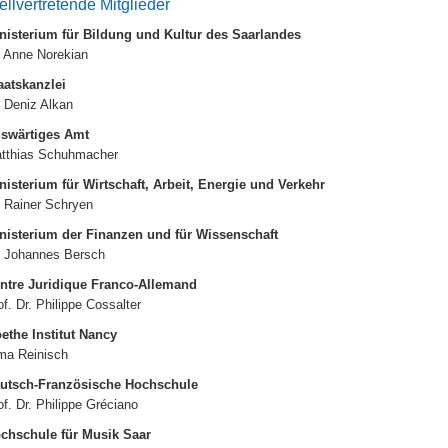
ellvertretende Mitglieder
nisterium für Bildung und Kultur
des Saarlandes
. Anne Norekian
aatskanzlei
. Deniz Alkan
swärtiges Amt
tthias Schuhmacher
nisterium für Wirtschaft, Arbeit, Energie und Verkehr
. Rainer Schryen
nisterium der Finanzen und für Wissenschaft
. Johannes Bersch
ntre Juridique Franco-Allemand
of. Dr. Philippe Cossalter
ethe Institut Nancy
ma Reinisch
utsch-Französische Hochschule
of. Dr. Philippe Gréciano
chschule für Musik Saar