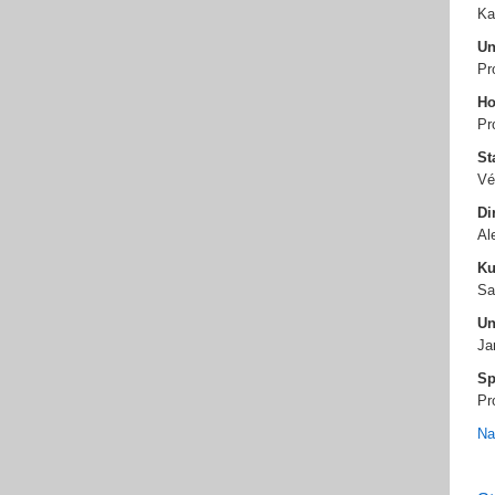
Ka
Un
Pr
Ho
Pr
St
Vé
Di
Al
Ku
Sa
Un
Ja
Sp
Pr
Na