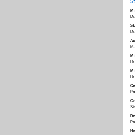
St
Mi
Dr
St
Dr
Au
Ma
Mi
Dr
Mi
Dr
Ce
Pr
Go
Si
De
Pr
Ho