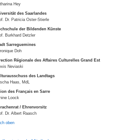
tharina Hey
iversität des Saarlandes
of. Dr. Patricia Oster-Stierle
chschule der Bildenden Künste
of. Burkhard Detzler
adt Sarreguemines
ronique Doh
rection Régionale des Affaires Culturelles Grand Est
exis Neviaski
lturausschuss des Landtags
scha Haas, MdL
ion des Français en Sarre
nine Loock
rachenrat / Ehrenvorsitz
of. Dr. Albert Raasch
ch oben