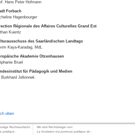
of. Hans Peter Hofmann
adt Forbach
cheline Hagenbourger
rection Régionale des Affaires Culturelles Grand Est
than Kuentz
lturausschuss des Saarländischen Landtags
vim Kaya-Karadag, MdL
ropäische Akademie Otzenhausen
éphanie Bruel
ndesinstitut für Pädagogik und Medien
. Burkhard Jellonnek
ch oben
ändige Rechtsaufsicht:
Wir sind Rechtsträger von:
le juridique :
La fondation est porteuse juridique de :