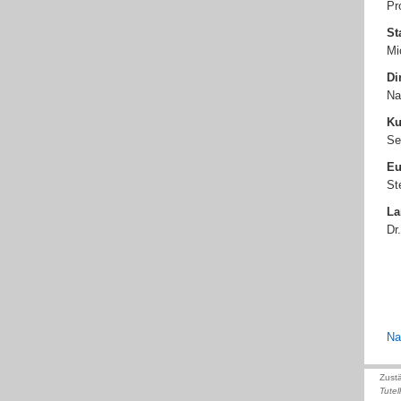
Pr
St
Mi
Di
Na
Ku
Se
Eu
St
La
Dr
Na
Zust
Tutel