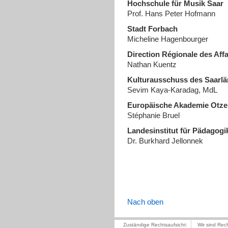
Hochschule für Musik Saar
Prof. Hans Peter Hofmann
Stadt Forbach
Micheline Hagenbourger
Direction Régionale des Affa
Nathan Kuentz
Kulturausschuss des Saarl
Sevim Kaya-Karadag, MdL
Europäische Akademie Otz
Stéphanie Bruel
Landesinstitut für Pädagog
Dr. Burkhard Jellonnek
Nach oben
Zuständige Rechtsaufsicht:
Wir sind Rec