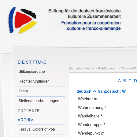
DIE STIFTUNG
Startseite
>
Archiv
>
Publikationen
>
Theater-Wö
Stiftungsorgane
A
B
C
Rechtsgrundlagen
Team
deutsch -> französisch: W
Wächter
m
Stellenausschreibungen
Wahrnehmung
f
PROJEKTE
Wandelhalle
f
ARCHIV
Wandertruppe
f
Festival Colors of Pop
Wendepunkt
m