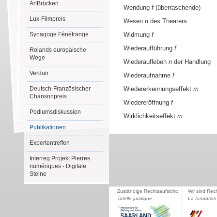
ArtBrücken
Wendung
f
(überraschende)
Lux-Filmpreis
Wesen
n
des Theaters
Synagoge Fénétrange
Widmung
f
Wiederaufführung
f
Rolands europäische
Wege
Wiederaufleben
n
der Handlung
Verdun
Wiederaufnahme
f
Deutsch-Französischer
Wiedererkennungseffekt
m
Chansonpreis
Wiedereröffnung
f
Podiumsdiskussion
Wirklichkeitseffekt
m
Publikationen
Expertentreffen
Interreg Projekt Pierres
numériques - Digitale
Steine
Zuständige Rechtsaufsicht:
Wir sind Rec
Tutelle juridique :
La fondation 