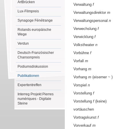
ArtBrücken
Verwaltung
f
Lux-Filmpreis
Verwaltungsdirektor
m
Synagoge Fénétrange
Verwaltungspersonal
n
Verwechslung
f
Rolands europäische
Wege
Verwicklung
f
Verdun
Volkstheater
n
Deutsch-Französischer
Vorbühne
f
Chansonpreis
Vorfall
m
Podiumsdiskussion
Vorhang
m
Publikationen
Vorhang
m
(eiserner ~ )
Expertentreffen
Vorspiel
n
Vorstellung
f
Interreg Projekt Pierres
numériques - Digitale
Vorstellung
f
(keine)
Steine
vortäuschen
Vortragskunst
f
Vorverkauf
m