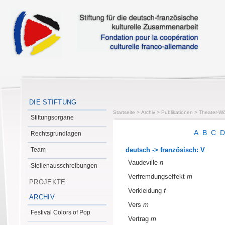
DIE STIFTUNG
Startseite
>
Archiv
>
Publikationen
>
Theater-Wö
Stiftungsorgane
A
B
C
Rechtsgrundlagen
Team
deutsch -> französisch: V
Vaudeville
n
Stellenausschreibungen
Verfremdungseffekt
m
PROJEKTE
Verkleidung
f
ARCHIV
Vers
m
Festival Colors of Pop
Vertrag
m