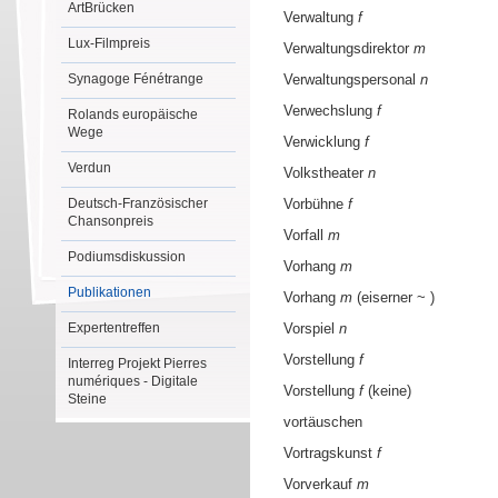
ArtBrücken
Verwaltung
f
Lux-Filmpreis
Verwaltungsdirektor
m
Synagoge Fénétrange
Verwaltungspersonal
n
Verwechslung
f
Rolands europäische
Wege
Verwicklung
f
Verdun
Volkstheater
n
Deutsch-Französischer
Vorbühne
f
Chansonpreis
Vorfall
m
Podiumsdiskussion
Vorhang
m
Publikationen
Vorhang
m
(eiserner ~ )
Expertentreffen
Vorspiel
n
Vorstellung
f
Interreg Projekt Pierres
numériques - Digitale
Vorstellung
f
(keine)
Steine
vortäuschen
Vortragskunst
f
Vorverkauf
m