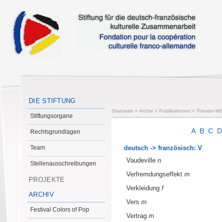
DIE STIFTUNG
Startseite
>
Archiv
>
Publikationen
>
Theater-Wö
Stiftungsorgane
A
B
C
Rechtsgrundlagen
Team
deutsch -> französisch: V
Vaudeville
n
Stellenausschreibungen
Verfremdungseffekt
m
PROJEKTE
Verkleidung
f
ARCHIV
Vers
m
Festival Colors of Pop
Vertrag
m