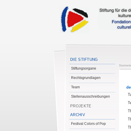
DIE STIFTUNG
Startseit
Stiftungsorgane
Rechtsgrundlagen
Team
de
T
Stellenausschreibungen
T
PROJEKTE
T
ARCHIV
T
Festival Colors of Pop
T