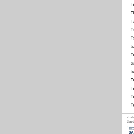
T
T
T
T
T
t
T
t
t
T
T
T
T
Zust
Tutel