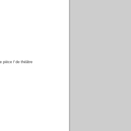
ne pièce
f
de théâtre