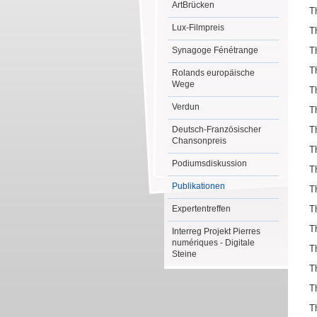
ArtBrücken
T
Lux-Filmpreis
T
Synagoge Fénétrange
T
T
Rolands europäische
Wege
T
Verdun
T
Deutsch-Französischer
T
Chansonpreis
T
Podiumsdiskussion
T
Publikationen
T
Expertentreffen
T
T
Interreg Projekt Pierres
numériques - Digitale
T
Steine
T
T
T