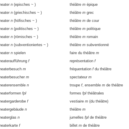
heater
n
(episches ~ )
théâtre
m
épique
heater
n
(griechisches ~ )
théâtre
m
grec
heater
n
(höfisches ~ )
théâtre
m
de cour
heater
n
(politisches ~ )
théâtre
m
politique
heater
n
(römisches ~ )
théâtre
m
romain
heater
n
(subventioniertes ~ )
théâtre
m
subventionné
heater
n
spielen
faire du théâtre
m
heateraufführung
f
représentation
f
heaterbesuch
m
fréquentation
f
du théâtre
heaterbesucher
m
spectateur
m
heaterensemble
n
troupe
f
, ensemble
m
de théâtre
heaterformen
fpl
formes
fpl
théâtrales
heatergarderobe
f
vestiaire
m
(du théâtre)
heatergebäude
n
théâtre
m
heaterglas
n
jumelles
fpl
de théâtre
heaterkarte
f
billet
m
de théâtre