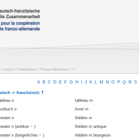
e
>
Archiv
>
Publikationen
>
Theater-Wörterbuch
>
T
A
B
C
D
E
F
G
H
I
J
K
L
M
N
O
P
Q
R
S
utsch -> französisch: T
ableau
n
tableau
m
extbuch
n
livret
m
heater
n
théâtre
m
heater
n
(antikes ~ )
théâtre
m
antique
heater
n
(bürgerliches ~ )
théâtre
m
bourgeois