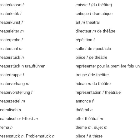
heaterkasse
f
caisse
f
(du théâtre)
heaterkritik
f
critique
f
dramatique
heaterkunst
f
art
m
théâtral
heaterleiter
m
directeur
m
de théâtre
heaterprobe
f
répétition
f
heatersaal
m
salle
f
de spectacle
heaterstück
n
pièce
f
de théâtre
heaterstück n uraufführen
représenter pour la première fois u
heatertruppe
f
troupe
f
de théâtre
heatervorhang
m
rideau
m
du théâtre
heatervorstellung
f
représentation
f
théâtrale
heaterzettel
m
annonce
f
heatralisch
a
théâtral
a
heatralischer Effekt
m
effet théâtral
m
hema
n
thème
m
, sujet
m
hesenstück
n
, Problemstück
n
pièce
f
à thèse