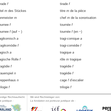
irade
f
tirade
f
itel
m
des Stückes
titre
m
de la pièce
onmeister
m
chef
m
de la sonorisation
ournee
f
tournée
f
ournee
f
(auf ~ )
tournée
f
(en ~)
ragikomisch
a
tragi-comique
a
ragikomödie
f
tragi-comédie
f
ragisch
a
tragique
a
ragische Rolle
f
rôle
m
tragique
ragödie
f
tragédie
f
rauerspiel
n
tragédie
f
reppenhaus
n
cage
f
d’escalier
rilogie
f
trilogie
f
ändige Rechtsaufsicht:
Wir sind Rechtsträger von:
le juridique :
La fondation est porteuse juridique de :