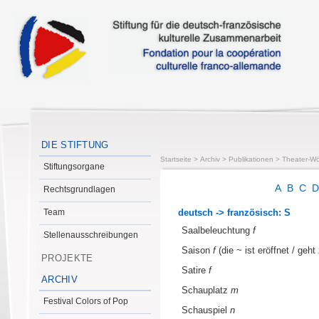
DIE STIFTUNG
Startseite
>
Archiv
>
Publikationen
>
Theater-Wö
Stiftungsorgane
A
B
C
Rechtsgrundlagen
Team
deutsch -> französisch: S
Saalbeleuchtung
f
Stellenausschreibungen
Saison
f
(die ~ ist eröffnet / geh
PROJEKTE
Satire
f
ARCHIV
Schauplatz
m
Festival Colors of Pop
Schauspiel
n