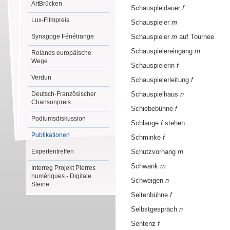
ArtBrücken
Schauspieldauer
f
Lux-Filmpreis
Schauspieler
m
Synagoge Fénétrange
Schauspieler
m
auf Tournee
Schauspielereingang
m
Rolands europäische
Wege
Schauspielerin
f
Verdun
Schauspielerleitung
f
Deutsch-Französischer
Schauspielhaus
n
Chansonpreis
Schiebebühne
f
Podiumsdiskussion
Schlange
f
stehen
Publikationen
Schminke
f
Expertentreffen
Schutzvorhang
m
Schwank
m
Interreg Projekt Pierres
numériques - Digitale
Schweigen
n
Steine
Seitenbühne
f
Selbstgespräch
n
Sentenz
f