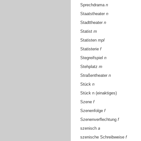
Sprechdrama
n
Staatstheater
n
Stadttheater
n
Statist
m
Statisten
mpl
Statisterie
f
Stegreifspiel
n
Stehplatz
m
Straßentheater
n
Stück
n
Stück n (einaktiges)
Szene
f
Szenenfolge
f
Szenenverflechtung
f
szenisch
a
szenische Schreibweise
f