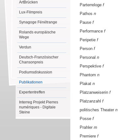
ArtBrücken
Parterreloge
f
Lux-Filmpreis
Pathos
n
Synagoge Fénétrange
Pause
f
Performance
f
Rolands europäische
Wege
Peripetie
f
Verdun
Person
f
Deutsch-Französischer
Personal
n
Chansonpreis
Perspektive
f
Podiumsdiskussion
Phantom
n
Publikationen
Plakat
n
Expertentreffen
Platzanweiserin
f
Platzanzahl
f
Interreg Projekt Pierres
numériques - Digitale
politisches Theater
n
Steine
Posse
f
Prahler
m
Premiere
f