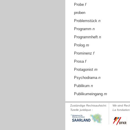
Probe
f
proben
Problemstück
n
Programm
n
Programmheft
n
Prolog
m
Prominenz
f
Prosa
f
Protagonist
m
Psychodrama
n
Publikum
n
Publikumeingang
m
Zuständige Rechtsaufsicht:
Wir sind Rec
Tutelle juridique :
La fondation 