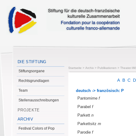
DIE STIFTUNG
Startseite
>
Archiv
>
Publikationen
>
Theater-Wö
Stiftungsorgane
A
B
C
Rechtsgrundlagen
Team
deutsch -> französisch: P
Pantomime
f
Stellenausschreibungen
Parabel
f
PROJEKTE
Parkett
n
ARCHIV
Parkettsitz
m
Festival Colors of Pop
Parodie
f