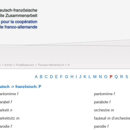
e
>
Archiv
>
Publikationen
>
Theater-Wörterbuch
>
P
A
B
C
D
E
F
G
H
I
J
K
L
M
N
O
P
Q
R
S
utsch -> französisch: P
antomime
f
pantomime
f
arabel
f
parabole
f
arkett
n
orchestre
m
arkettsitz
m
fauteuil
m
d’orchestr
arodie
f
parodie
f