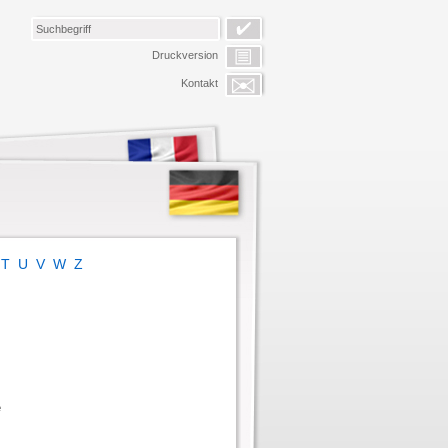
Druckversion
Kontakt
T
U
V
W
Z
e