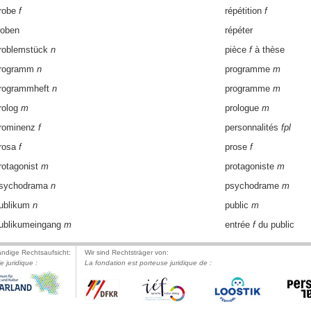
robe
f
répétition
f
roben
répéter
roblemstück
n
pièce
f
à thèse
rogramm
n
programme
m
rogrammheft
n
programme
m
rolog
m
prologue
m
rominenz
f
personnalités
fpl
rosa
f
prose
f
rotagonist
m
protagoniste
m
sychodrama
n
psychodrame
m
ublikum
n
public
m
ublikumeingang
m
entrée
f
du public
ändige Rechtsaufsicht:
Wir sind Rechtsträger von:
le juridique :
La fondation est porteuse juridique de :