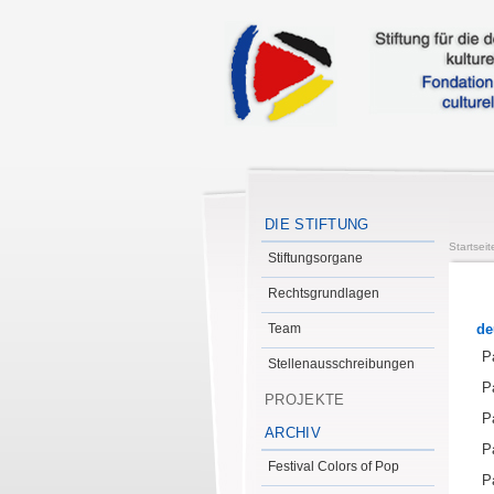
DIE STIFTUNG
Startseit
Stiftungsorgane
Rechtsgrundlagen
Team
de
P
Stellenausschreibungen
P
PROJEKTE
P
ARCHIV
P
Festival Colors of Pop
P