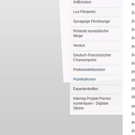
ArtBrücken
P
Lux-Filmpreis
P
Synagoge Fénétrange
P
P
Rolands europäische
Wege
P
Verdun
P
Deutsch-Französischer
P
Chansonpreis
P
Podiumsdiskussion
P
Publikationen
P
Expertentreffen
P
P
Interreg Projekt Pierres
numériques - Digitale
p
Steine
P
P
P