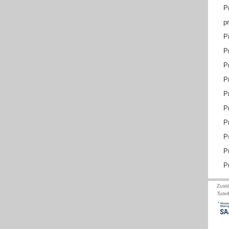
P
p
P
P
P
P
P
P
P
P
P
P
Zust
Tutel