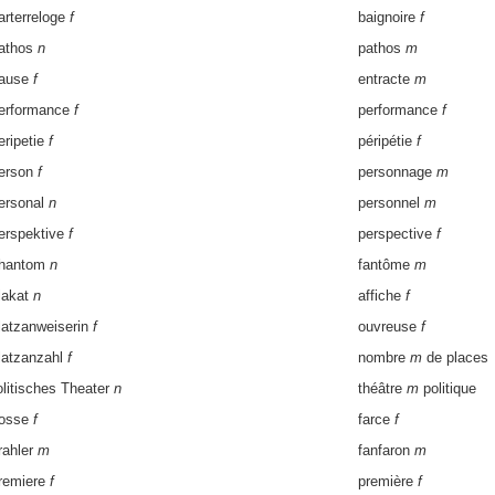
arterreloge
f
baignoire
f
athos
n
pathos
m
ause
f
entracte
m
erformance
f
performance
f
eripetie
f
péripétie
f
erson
f
personnage
m
ersonal
n
personnel
m
erspektive
f
perspective
f
hantom
n
fantôme
m
lakat
n
affiche
f
latzanweiserin
f
ouvreuse
f
latzanzahl
f
nombre
m
de places
olitisches Theater
n
théâtre
m
politique
osse
f
farce
f
rahler
m
fanfaron
m
remiere
f
première
f