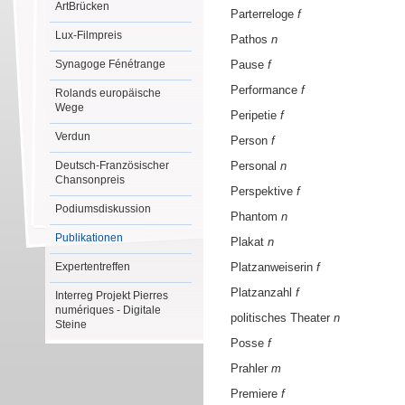
ArtBrücken
Parterreloge
f
Lux-Filmpreis
Pathos
n
Synagoge Fénétrange
Pause
f
Performance
f
Rolands europäische
Wege
Peripetie
f
Verdun
Person
f
Deutsch-Französischer
Personal
n
Chansonpreis
Perspektive
f
Podiumsdiskussion
Phantom
n
Publikationen
Plakat
n
Expertentreffen
Platzanweiserin
f
Platzanzahl
f
Interreg Projekt Pierres
numériques - Digitale
politisches Theater
n
Steine
Posse
f
Prahler
m
Premiere
f