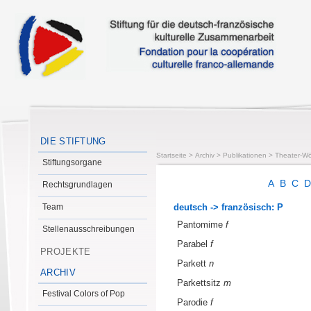
DIE STIFTUNG
Startseite
>
Archiv
>
Publikationen
>
Theater-Wö
Stiftungsorgane
A
B
C
Rechtsgrundlagen
Team
deutsch -> französisch: P
Pantomime
f
Stellenausschreibungen
Parabel
f
PROJEKTE
Parkett
n
ARCHIV
Parkettsitz
m
Festival Colors of Pop
Parodie
f