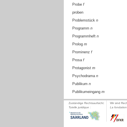
Probe
f
proben
Problemstück
n
Programm
n
Programmheft
n
Prolog
m
Prominenz
f
Prosa
f
Protagonist
m
Psychodrama
n
Publikum
n
Publikumeingang
m
Zuständige Rechtsaufsicht:
Wir sind Rec
Tutelle juridique :
La fondation 