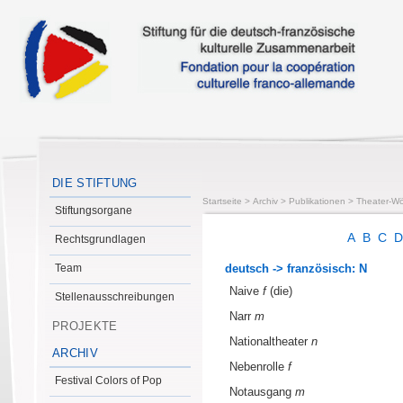
DIE STIFTUNG
Startseite
>
Archiv
>
Publikationen
>
Theater-Wö
Stiftungsorgane
A
B
C
Rechtsgrundlagen
Team
deutsch -> französisch: N
Naive
f
(die)
Stellenausschreibungen
Narr
m
PROJEKTE
Nationaltheater
n
ARCHIV
Nebenrolle
f
Festival Colors of Pop
Notausgang
m