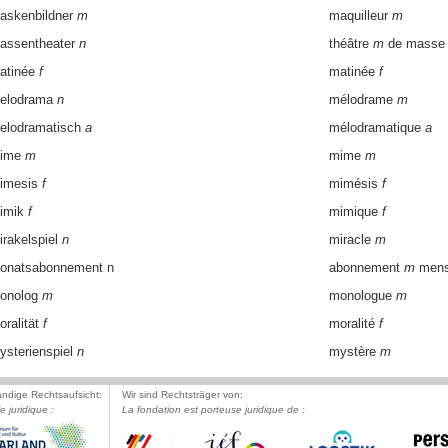
askenbildner
m
maquilleur
m
assentheater
n
théâtre
m
de masse
atinée
f
matinée
f
elodrama
n
mélodrame
m
elodramatisch
a
mélodramatique
a
ime
m
mime
m
imesis
f
mimésis
f
imik
f
mimique
f
irakelspiel
n
miracle
m
onatsabonnement n
abonnement
m
mens
onolog
m
monologue
m
oralität
f
moralité
f
ysterienspiel
n
mystère
m
ändige Rechtsaufsicht:
Wir sind Rechtsträger von:
le juridique :
La fondation est porteuse juridique de :