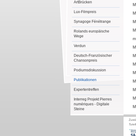
ArtBrücken
M
Lux-Filmpreis
M
Synagoge Fénétrange
M
M
Rolands europäische
Wege
m
Verdun
M
Deutsch-Französischer
M
Chansonpreis
M
Podiumsdiskussion
M
Publikationen
M
Expertentreffen
M
M
Interreg Projekt Pierres
numériques - Digitale
M
Steine
Zust
Tutel