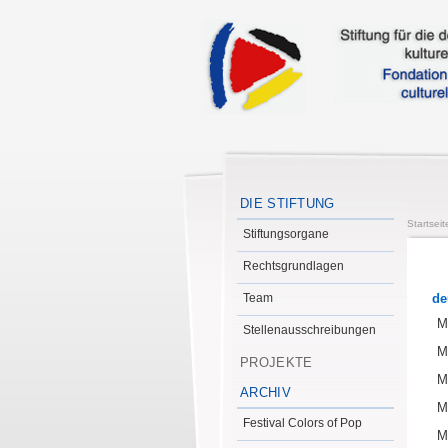
DIE STIFTUNG
Startseit
Stiftungsorgane
Rechtsgrundlagen
Team
de
M
Stellenausschreibungen
M
PROJEKTE
M
ARCHIV
M
Festival Colors of Pop
M