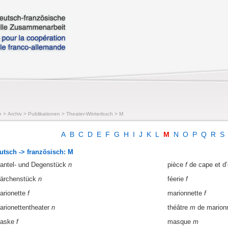
e
>
Archiv
>
Publikationen
>
Theater-Wörterbuch
>
M
A
B
C
D
E
F
G
H
I
J
K
L
M
N
O
P
Q
R
S
utsch -> französisch: M
antel- und Degenstück
n
pièce
f
de cape et d
ärchenstück
n
féerie
f
arionette
f
marionnette
f
arionettentheater
n
théâtre
m
de marion
aske
f
masque
m