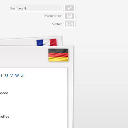
Druckversion
Kontakt
T
U
V
W
Z
’épée
nettes