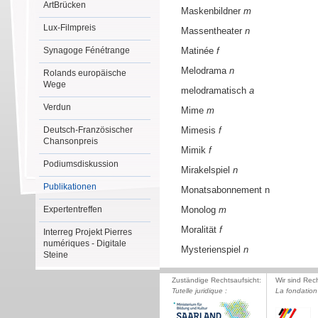
ArtBrücken
Maskenbildner
m
Lux-Filmpreis
Massentheater
n
Synagoge Fénétrange
Matinée
f
Melodrama
n
Rolands europäische
Wege
melodramatisch
a
Verdun
Mime
m
Deutsch-Französischer
Mimesis
f
Chansonpreis
Mimik
f
Podiumsdiskussion
Mirakelspiel
n
Publikationen
Monatsabonnement n
Expertentreffen
Monolog
m
Moralität
f
Interreg Projekt Pierres
numériques - Digitale
Mysterienspiel
n
Steine
Zuständige Rechtsaufsicht:
Wir sind Rec
Tutelle juridique :
La fondation 