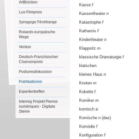
ArtBrücken
Kasse
f
Lux-Filmpreis
Kassentheater
n
Synagoge Fénétrange
Katastrophe
f
Katharsis
f
Rolands europäische
Wege
Kindertheater
n
Verdun
Klappsitz
m
Deutsch-Französischer
klassische Dramaturgie
f
Chansonpreis
klatschen
Podiumsdiskussion
kleines Haus
n
Publikationen
Knoten
m
Expertentreffen
Kokette
f
Komiker
m
Interreg Projekt Pierres
numériques - Digitale
komisch
a
Steine
Komische n (das)
Komödie
f
Konfiguration
f