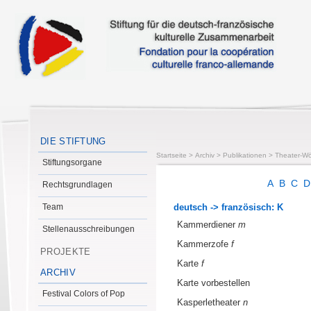
DIE STIFTUNG
Startseite
>
Archiv
>
Publikationen
>
Theater-Wö
Stiftungsorgane
A
B
C
Rechtsgrundlagen
Team
deutsch -> französisch: K
Kammerdiener
m
Stellenausschreibungen
Kammerzofe
f
PROJEKTE
Karte
f
ARCHIV
Karte vorbestellen
Festival Colors of Pop
Kasperletheater
n