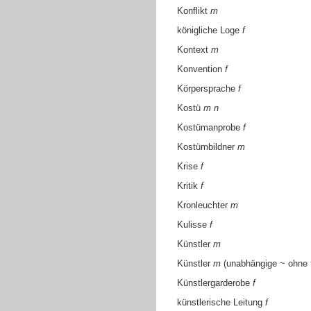
Konflikt
m
königliche Loge
f
Kontext
m
Konvention
f
Körpersprache
f
Kostü
m
n
Kostümanprobe
f
Kostümbildner
m
Krise
f
Kritik
f
Kronleuchter
m
Kulisse
f
Künstler
m
Künstler
m
(unabhängige ~ ohne 
Künstlergarderobe
f
künstlerische Leitung
f