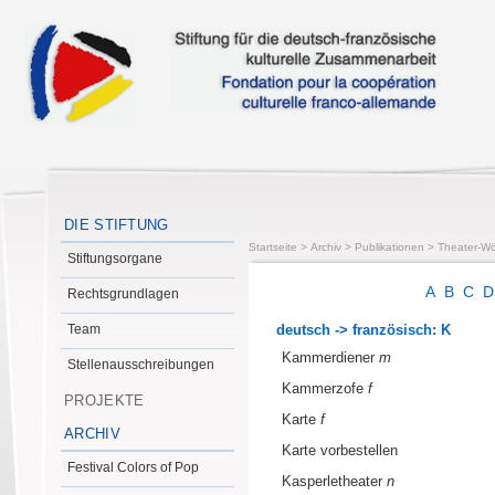
DIE STIFTUNG
Startseite
>
Archiv
>
Publikationen
>
Theater-Wö
Stiftungsorgane
A
B
C
Rechtsgrundlagen
Team
deutsch -> französisch: K
Kammerdiener
m
Stellenausschreibungen
Kammerzofe
f
PROJEKTE
Karte
f
ARCHIV
Karte vorbestellen
Festival Colors of Pop
Kasperletheater
n