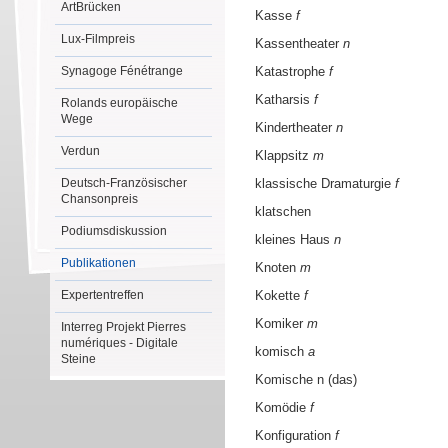
ArtBrücken
Kasse
f
Lux-Filmpreis
Kassentheater
n
Synagoge Fénétrange
Katastrophe
f
Katharsis
f
Rolands europäische
Wege
Kindertheater
n
Verdun
Klappsitz
m
Deutsch-Französischer
klassische Dramaturgie
f
Chansonpreis
klatschen
Podiumsdiskussion
kleines Haus
n
Publikationen
Knoten
m
Expertentreffen
Kokette
f
Komiker
m
Interreg Projekt Pierres
numériques - Digitale
komisch
a
Steine
Komische n (das)
Komödie
f
Konfiguration
f