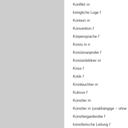
Konflikt
m
königliche Loge
f
Kontext
m
Konvention
f
Körpersprache
f
Kostü
m
n
Kostümanprobe
f
Kostümbildner
m
Krise
f
Kritik
f
Kronleuchter
m
Kulisse
f
Künstler
m
Künstler
m
(unabhängige ~ ohne 
Künstlergarderobe
f
künstlerische Leitung
f