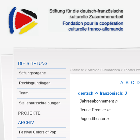
DIE STIFTUNG
Startseite
>
Archiv
>
Publikationen
>
Theater-Wö
Stiftungsorgane
A
B
C
Rechtsgrundlagen
Team
deutsch -> französisch: J
Jahresabonnement
n
Stellenausschreibungen
Jeune Premier
m
PROJEKTE
Jugendtheater
n
ARCHIV
Festival Colors of Pop