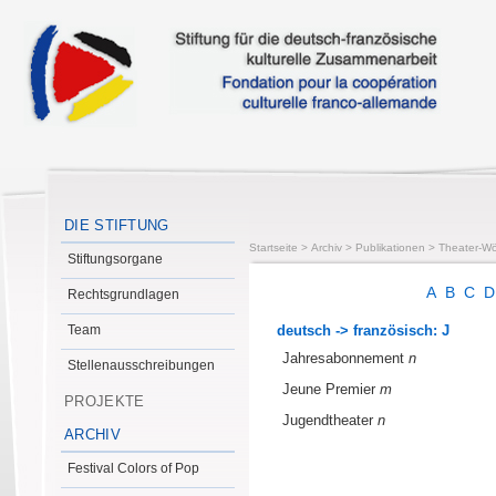
DIE STIFTUNG
Startseite
>
Archiv
>
Publikationen
>
Theater-Wö
Stiftungsorgane
A
B
C
Rechtsgrundlagen
Team
deutsch -> französisch: J
Jahresabonnement
n
Stellenausschreibungen
Jeune Premier
m
PROJEKTE
Jugendtheater
n
ARCHIV
Festival Colors of Pop