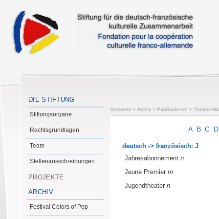
DIE STIFTUNG
Startseite
>
Archiv
>
Publikationen
>
Theater-Wö
Stiftungsorgane
A
B
C
Rechtsgrundlagen
Team
deutsch -> französisch: J
Jahresabonnement
n
Stellenausschreibungen
Jeune Premier
m
PROJEKTE
Jugendtheater
n
ARCHIV
Festival Colors of Pop