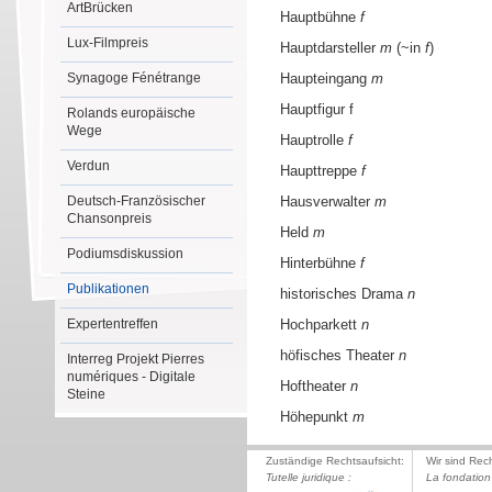
ArtBrücken
Hauptbühne
f
Lux-Filmpreis
Hauptdarsteller
m
(~in
f
)
Synagoge Fénétrange
Haupteingang
m
Hauptfigur f
Rolands europäische
Wege
Hauptrolle
f
Verdun
Haupttreppe
f
Deutsch-Französischer
Hausverwalter
m
Chansonpreis
Held
m
Podiumsdiskussion
Hinterbühne
f
Publikationen
historisches Drama
n
Expertentreffen
Hochparkett
n
höfisches Theater
n
Interreg Projekt Pierres
numériques - Digitale
Hoftheater
n
Steine
Höhepunkt
m
Zuständige Rechtsaufsicht:
Wir sind Rec
Tutelle juridique :
La fondation 