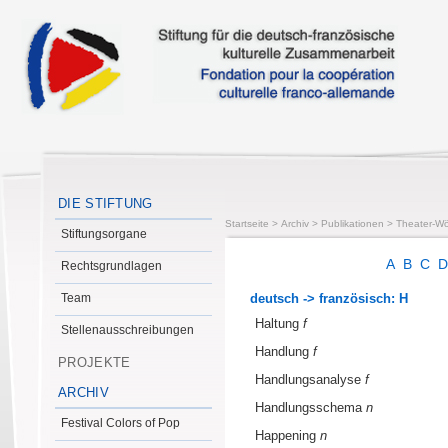
DIE STIFTUNG
Startseite
>
Archiv
>
Publikationen
>
Theater-Wö
Stiftungsorgane
A
B
C
Rechtsgrundlagen
Team
deutsch -> französisch: H
Haltung
f
Stellenausschreibungen
Handlung
f
PROJEKTE
Handlungsanalyse
f
ARCHIV
Handlungsschema
n
Festival Colors of Pop
Happening
n