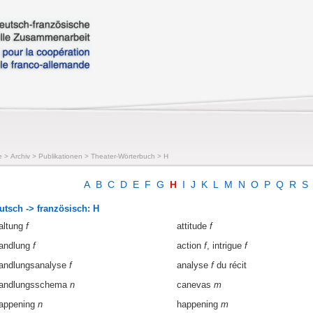
e
>
Archiv
>
Publikationen
>
Theater-Wörterbuch
>
H
A
B
C
D
E
F
G
H
I
J
K
L
M
N
O
P
Q
R
S
utsch -> französisch: H
altung
f
attitude
f
andlung
f
action
f
, intrigue
f
andlungsanalyse
f
analyse
f
du récit
andlungsschema
n
canevas
m
appening
n
happening
m