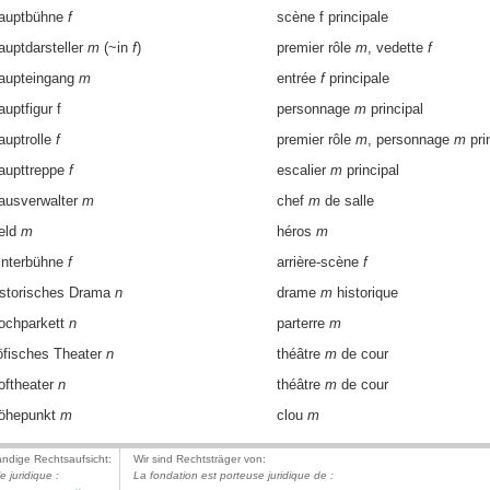
auptbühne
f
scène f principale
auptdarsteller
m
(~in
f
)
premier rôle
m
, vedette
f
aupteingang
m
entrée
f
principale
auptfigur f
personnage
m
principal
auptrolle
f
premier rôle
m
, personnage
m
pri
aupttreppe
f
escalier
m
principal
ausverwalter
m
chef
m
de salle
eld
m
héros
m
interbühne
f
arrière-scène
f
istorisches Drama
n
drame
m
historique
ochparkett
n
parterre
m
öfisches Theater
n
théâtre
m
de cour
oftheater
n
théâtre
m
de cour
öhepunkt
m
clou
m
ändige Rechtsaufsicht:
Wir sind Rechtsträger von:
le juridique :
La fondation est porteuse juridique de :