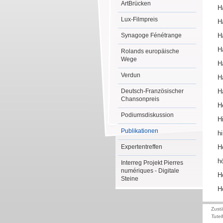
ArtBrücken
H
Lux-Filmpreis
H
Synagoge Fénétrange
H
H
Rolands europäische
Wege
H
Verdun
H
Deutsch-Französischer
H
Chansonpreis
H
Podiumsdiskussion
H
Publikationen
h
Expertentreffen
H
h
Interreg Projekt Pierres
numériques - Digitale
H
Steine
H
Zust
Tutel