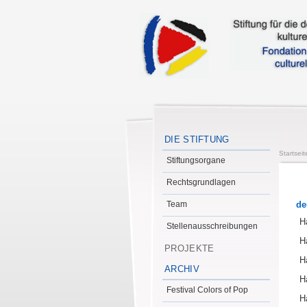
DIE STIFTUNG
Startseit
Stiftungsorgane
Rechtsgrundlagen
Team
de
H
Stellenausschreibungen
H
PROJEKTE
H
ARCHIV
H
Festival Colors of Pop
H