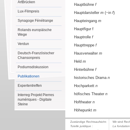
ArtBrücken
Hauptbühne
f
Lux-Filmpreis
Hauptdarsteller
m
(~in
f
)
Synagoge Fénétrange
Haupteingang
m
Hauptfigur f
Rolands europäische
Wege
Hauptrolle
f
Verdun
Haupttreppe
f
Deutsch-Französischer
Hausverwalter
m
Chansonpreis
Held
m
Podiumsdiskussion
Hinterbühne
f
Publikationen
historisches Drama
n
Expertentreffen
Hochparkett
n
höfisches Theater
n
Interreg Projekt Pierres
numériques - Digitale
Hoftheater
n
Steine
Höhepunkt
m
Zuständige Rechtsaufsicht:
Wir sind Rec
Tutelle juridique :
La fondation 