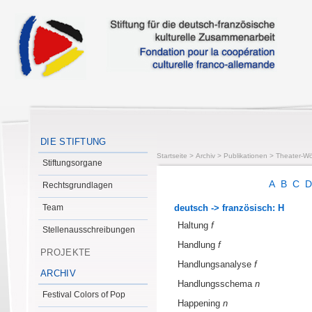
DIE STIFTUNG
Startseite
>
Archiv
>
Publikationen
>
Theater-Wö
Stiftungsorgane
A
B
C
Rechtsgrundlagen
Team
deutsch -> französisch: H
Haltung
f
Stellenausschreibungen
Handlung
f
PROJEKTE
Handlungsanalyse
f
ARCHIV
Handlungsschema
n
Festival Colors of Pop
Happening
n