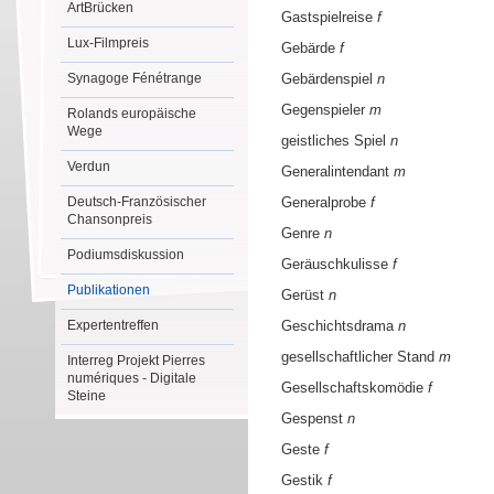
ArtBrücken
Gastspielreise
f
Lux-Filmpreis
Gebärde
f
Synagoge Fénétrange
Gebärdenspiel
n
Gegenspieler
m
Rolands europäische
Wege
geistliches Spiel
n
Verdun
Generalintendant
m
Deutsch-Französischer
Generalprobe
f
Chansonpreis
Genre
n
Podiumsdiskussion
Geräuschkulisse
f
Publikationen
Gerüst
n
Expertentreffen
Geschichtsdrama
n
gesellschaftlicher Stand
m
Interreg Projekt Pierres
numériques - Digitale
Gesellschaftskomödie
f
Steine
Gespenst
n
Geste
f
Gestik
f