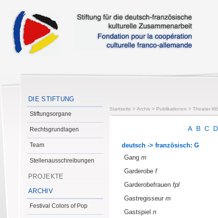
DIE STIFTUNG
Startseite
>
Archiv
>
Publikationen
>
Theater-Wö
Stiftungsorgane
A
B
C
Rechtsgrundlagen
Team
deutsch -> französisch: G
Gang
m
Stellenausschreibungen
Garderobe
f
PROJEKTE
Garderobefrauen
fpl
ARCHIV
Gastregisseur
m
Festival Colors of Pop
Gastspiel
n