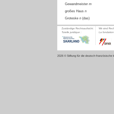
Gewandmeister
m
großes Haus
n
Groteske
n
(das)
Zuständige Rechtsaufsicht:
Wir sind Rec
Tutelle juridique :
La fondation 
2026 © Stiftung für die deutsch-französische