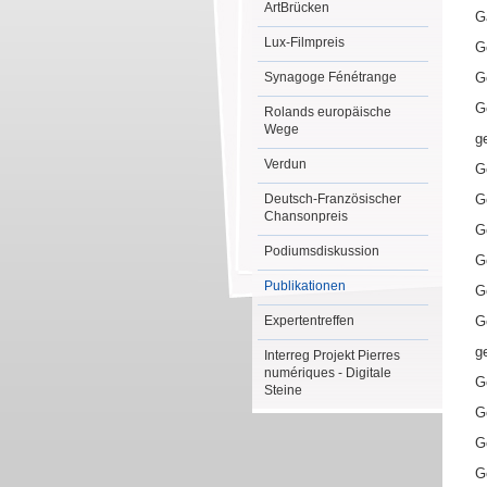
ArtBrücken
G
Lux-Filmpreis
G
Synagoge Fénétrange
G
G
Rolands europäische
Wege
g
Verdun
G
Deutsch-Französischer
G
Chansonpreis
G
Podiumsdiskussion
G
Publikationen
G
Expertentreffen
G
g
Interreg Projekt Pierres
numériques - Digitale
G
Steine
G
G
G