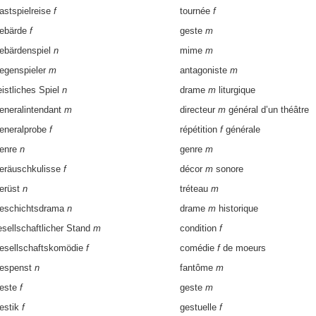
astspielreise
f
tournée
f
ebärde
f
geste
m
ebärdenspiel
n
mime
m
egenspieler
m
antagoniste
m
eistliches Spiel
n
drame
m
liturgique
eneralintendant
m
directeur
m
général d’un théâtre
eneralprobe
f
répétition
f
générale
enre
n
genre
m
eräuschkulisse
f
décor
m
sonore
erüst
n
tréteau
m
eschichtsdrama
n
drame
m
historique
esellschaftlicher Stand
m
condition
f
esellschaftskomödie
f
comédie
f
de moeurs
espenst
n
fantôme
m
este
f
geste
m
estik
f
gestuelle
f