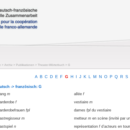
e
>
Archiv
>
Publikationen
>
Theater-Wörterbuch
>
G
A
B
C
D
E
F
G
H
I
J
K
L
M
N
O
P
Q
R
S
utsch -> französisch: G
ang
m
allée
f
arderobe
f
vestiaire
m
arderobefrauen
fpl
dames
fpl
du vestiaire
astregisseur
m
metteur
m
en scène (invité par un
astspiel
n
représentation
f
d’acteurs en tou