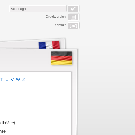
Druckversion
Kontakt
T
U
V
W
Z
 théâtre)
rnée