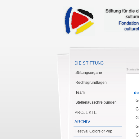
DIE STIFTUNG
Startseit
Stiftungsorgane
Rechtsgrundlagen
Team
de
G
Stellenausschreibungen
G
PROJEKTE
G
ARCHIV
G
Festival Colors of Pop
G