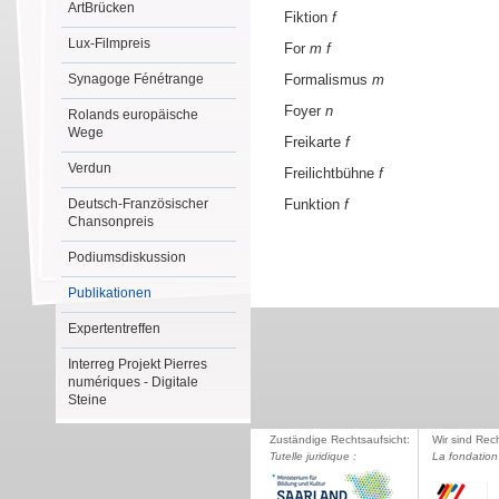
ArtBrücken
Fiktion
f
Lux-Filmpreis
For
m
f
Synagoge Fénétrange
Formalismus
m
Foyer
n
Rolands europäische
Wege
Freikarte
f
Verdun
Freilichtbühne
f
Deutsch-Französischer
Funktion
f
Chansonpreis
Podiumsdiskussion
Publikationen
Expertentreffen
Interreg Projekt Pierres
numériques - Digitale
Steine
Zuständige Rechtsaufsicht:
Wir sind Rec
Tutelle juridique :
La fondation 