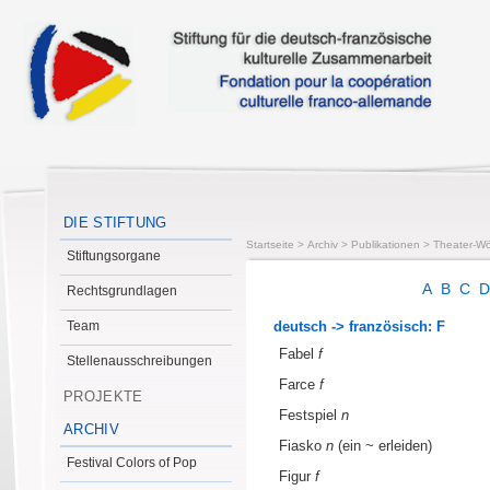
DIE STIFTUNG
Startseite
>
Archiv
>
Publikationen
>
Theater-Wö
Stiftungsorgane
A
B
C
Rechtsgrundlagen
Team
deutsch -> französisch: F
Fabel
f
Stellenausschreibungen
Farce
f
PROJEKTE
Festspiel
n
ARCHIV
Fiasko
n
(ein ~ erleiden)
Festival Colors of Pop
Figur
f