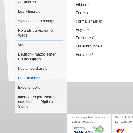
ArtBrücken
Fiktion
f
Lux-Filmpreis
For
m
f
Synagoge Fénétrange
Formalismus
m
Foyer
n
Rolands europäische
Wege
Freikarte
f
Verdun
Freilichtbühne
f
Deutsch-Französischer
Funktion
f
Chansonpreis
Podiumsdiskussion
Publikationen
Expertentreffen
Interreg Projekt Pierres
numériques - Digitale
Steine
Zuständige Rechtsaufsicht:
Wir sind Rec
Tutelle juridique :
La fondation 