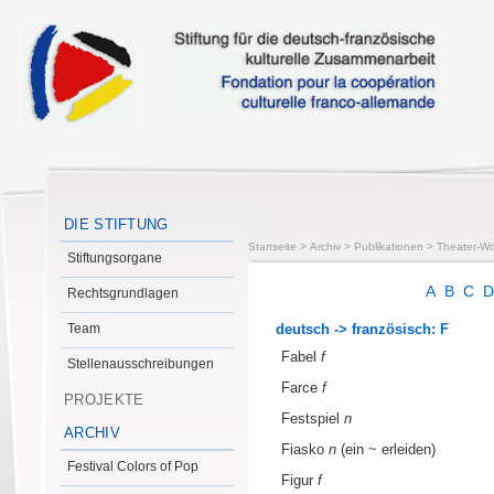
DIE STIFTUNG
Startseite
>
Archiv
>
Publikationen
>
Theater-Wö
Stiftungsorgane
A
B
C
Rechtsgrundlagen
Team
deutsch -> französisch: F
Fabel
f
Stellenausschreibungen
Farce
f
PROJEKTE
Festspiel
n
ARCHIV
Fiasko
n
(ein ~ erleiden)
Festival Colors of Pop
Figur
f