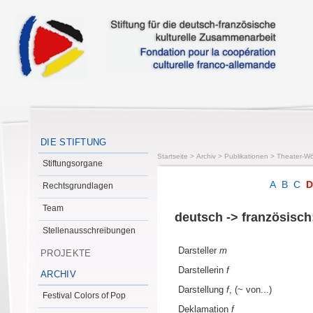
DIE STIFTUNG
Startseite
>
Archiv
>
Publikationen
>
Theater-Wö
Stiftungsorgane
A
B
C
Rechtsgrundlagen
Team
deutsch -> französisch
Stellenausschreibungen
Darsteller
m
PROJEKTE
Darstellerin
f
ARCHIV
Darstellung
f
, (~ von...)
Festival Colors of Pop
Deklamation
f