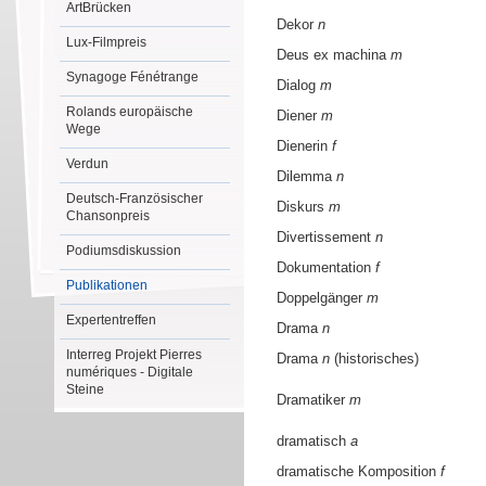
ArtBrücken
Dekor
n
Lux-Filmpreis
Deus ex machina
m
Synagoge Fénétrange
Dialog
m
Rolands europäische
Diener
m
Wege
Dienerin
f
Verdun
Dilemma
n
Deutsch-Französischer
Diskurs
m
Chansonpreis
Divertissement
n
Podiumsdiskussion
Dokumentation
f
Publikationen
Doppelgänger
m
Expertentreffen
Drama
n
Interreg Projekt Pierres
Drama
n
(historisches)
numériques - Digitale
Steine
Dramatiker
m
dramatisch
a
dramatische Komposition
f