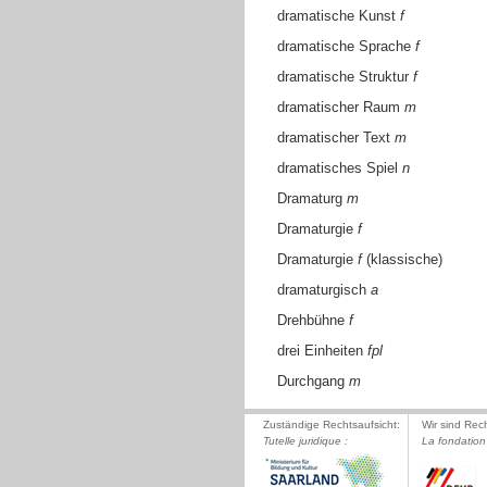
dramatische Kunst
f
dramatische Sprache
f
dramatische Struktur
f
dramatischer Raum
m
dramatischer Text
m
dramatisches Spiel
n
Dramaturg
m
Dramaturgie
f
Dramaturgie
f
(klassische)
dramaturgisch
a
Drehbühne
f
drei Einheiten
fpl
Durchgang
m
Zuständige Rechtsaufsicht:
Wir sind Rec
Tutelle juridique :
La fondation 