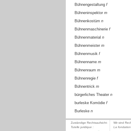
Bühnengestaltung
f
Bühneninspektor
m
Bühnenkostüm
n
Bühnenmaschinerie
f
Bühnenmaterial
n
Bühnenmeister
m
Bühnenmusik
f
Bühnenname
m
Bühnenraum
m
Bühnenregie
f
Bühnentrick
m
bürgerliches Theater
n
burleske Komödie
f
Burleske
n
Zuständige Rechtsaufsicht:
Wir sind Rec
Tutelle juridique :
La fondation 