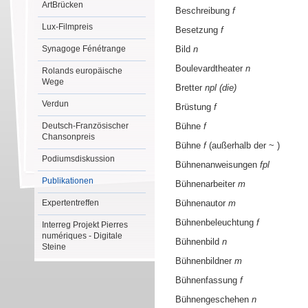
ArtBrücken
Beschreibung
f
Lux-Filmpreis
Besetzung
f
Synagoge Fénétrange
Bild
n
Boulevardtheater
n
Rolands europäische
Wege
Bretter
npl (die)
Verdun
Brüstung
f
Deutsch-Französischer
Bühne
f
Chansonpreis
Bühne
f
(außerhalb der ~ )
Podiumsdiskussion
Bühnenanweisungen
fpl
Publikationen
Bühnenarbeiter
m
Expertentreffen
Bühnenautor
m
Bühnenbeleuchtung
f
Interreg Projekt Pierres
numériques - Digitale
Bühnenbild
n
Steine
Bühnenbildner
m
Bühnenfassung
f
Bühnengeschehen
n