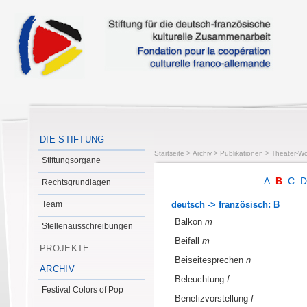
DIE STIFTUNG
Startseite
>
Archiv
>
Publikationen
>
Theater-Wö
Stiftungsorgane
A
B
C
Rechtsgrundlagen
Team
deutsch -> französisch: B
Balkon
m
Stellenausschreibungen
Beifall
m
PROJEKTE
Beiseitesprechen
n
ARCHIV
Beleuchtung
f
Festival Colors of Pop
Benefizvorstellung
f