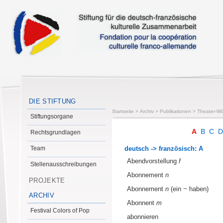
DIE STIFTUNG
Startseite
>
Archiv
>
Publikationen
>
Theater-Wö
Stiftungsorgane
A
B
C
Rechtsgrundlagen
Team
deutsch -> französisch: A
Abendvorstellung
f
Stellenausschreibungen
Abonnement
n
PROJEKTE
Abonnement
n
(ein ~ haben)
ARCHIV
Abonnent
m
Festival Colors of Pop
abonnieren