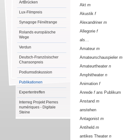
ArtBrücken
Akt
m
Lux-Filmpreis
Akustik
f
Synagoge Fénétrange
Alexandriner
m
Allegorie
f
Rolands europäische
Wege
als…
Verdun
Amateur
m
Deutsch-Französischer
Amateurschauspieler
m
Chansonpreis
Amateurtheater
n
Podiumsdiskussion
Amphitheater
n
Publikationen
Animation
f
Expertentreffen
Anrede
f
ans Publikum
Anstand
m
Interreg Projekt Pierres
numériques - Digitale
anstehen
Steine
Antagonist
m
Antiheld
m
antikes Theater
n