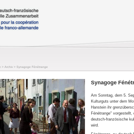
e
>
Archiv
>
Synagoge Fénétrange
Synagoge Fénét
Am Sonntag, dem 5. Sep
Kulturguts unter dem Mo
Hanstein ihr grenzübersc
Fénétrange" vorgestellt, 
deutsch-französische kul
wird.