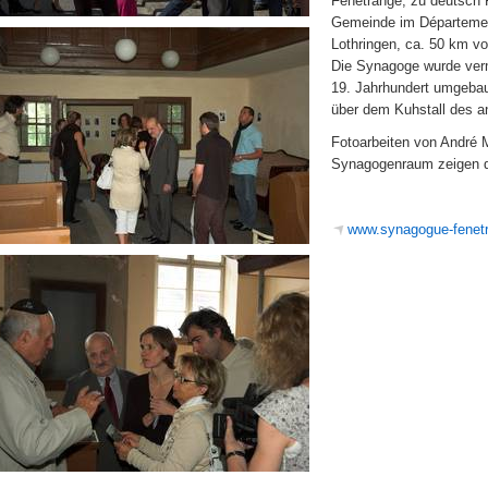
Fénétrange, zu deutsch F
Gemeinde im Départemen
Lothringen, ca. 50 km vo
Die Synagoge wurde verm
19. Jahrhundert umgebaut
über dem Kuhstall des 
Fotoarbeiten von André 
Synagogenraum zeigen di
www.synagogue-fenetr