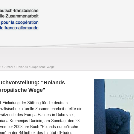
e
>
Archiv
>
Rolands europäische Wege
uchvorstellung: "Rolands
uropäische Wege"
f Einladung der Stiftung für die deutsch-
anzösische kulturelle Zusammenarbeit stellte die
rsitzende des Europa-Hauses in Dubrovnik,
riana Kremenjas-Danicic, am Sonntag, den 23.
vember 2008, ihr Buch "Rolands europäische
ge" in der Bibliothek des Institut d'Etudes