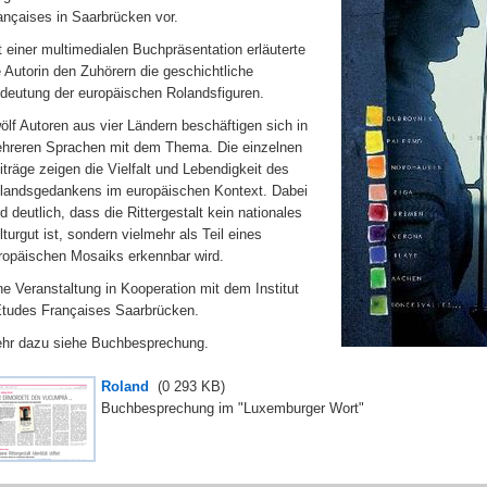
ançaises in Saarbrücken vor.
t einer multimedialen Buchpräsentation erläuterte
e Autorin den Zuhörern die geschichtliche
deutung der europäischen Rolandsfiguren.
ölf Autoren aus vier Ländern beschäftigen sich in
hreren Sprachen mit dem Thema. Die einzelnen
iträge zeigen die Vielfalt und Lebendigkeit des
landsgedankens im europäischen Kontext. Dabei
rd deutlich, dass die Rittergestalt kein nationales
lturgut ist, sondern vielmehr als Teil eines
ropäischen Mosaiks erkennbar wird.
ne Veranstaltung in Kooperation mit dem Institut
Etudes Françaises Saarbrücken.
hr dazu siehe Buchbesprechung.
Roland
(0
293 KB
)
Buchbesprechung im "Luxemburger Wort"