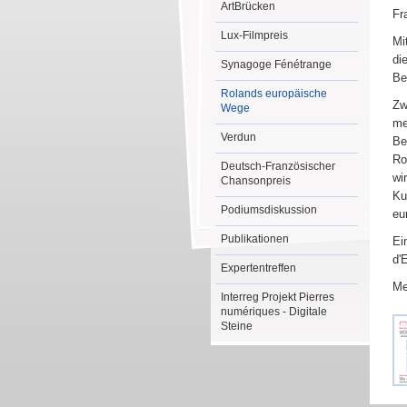
ArtBrücken
Fr
Lux-Filmpreis
Mi
di
Synagoge Fénétrange
Be
Rolands europäische
Zw
Wege
me
Verdun
Be
Ro
Deutsch-Französischer
wi
Chansonpreis
Ku
Podiumsdiskussion
eu
Publikationen
Ei
d'
Expertentreffen
Me
Interreg Projekt Pierres
numériques - Digitale
Steine