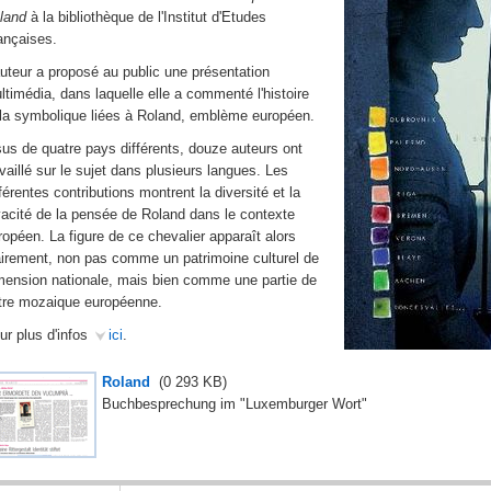
land
à la bibliothèque de l'Institut d'Etudes
ançaises.
auteur a proposé au public une présentation
ltimédia, dans laquelle elle a commenté l'histoire
 la symbolique liées à Roland, emblème européen.
sus de quatre pays différents, douze auteurs ont
availlé sur le sujet dans plusieurs langues. Les
fférentes contributions montrent la diversité et la
vacité de la pensée de Roland dans le contexte
ropéen. La figure de ce chevalier apparaît alors
airement, non pas comme un patrimoine culturel de
mension nationale, mais bien comme une partie de
tre mozaique européenne.
ur plus d'infos
ici
.
Roland
(0
293 KB
)
Buchbesprechung im "Luxemburger Wort"