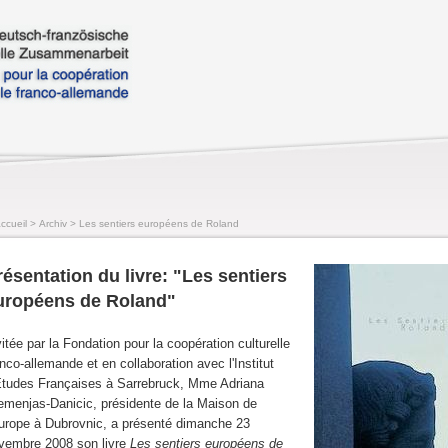
ccueil
>
Archiv
>
Les sentiers européens de Roland
résentation du livre: "Les sentiers
uropéens de Roland"
vitée par la Fondation pour la coopération culturelle
anco-allemande et en collaboration avec l'Institut
Etudes Françaises à Sarrebruck, Mme Adriana
emenjas-Danicic, présidente de la Maison de
Europe à Dubrovnic, a présenté dimanche 23
vembre 2008 son livre
Les sentiers européens de