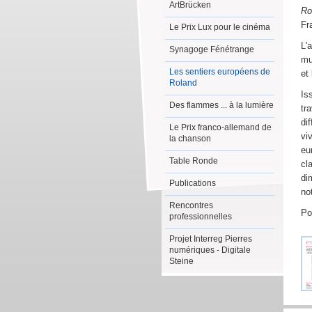
ArtBrücken
Ro
Fr
Le Prix Lux pour le cinéma
L'
Synagoge Fénétrange
mu
Les sentiers européens de
et
Roland
Is
Des flammes ... à la lumière
tr
di
Le Prix franco-allemand de
vi
la chanson
eu
Table Ronde
cl
di
Publications
no
Rencontres
Po
professionnelles
Projet Interreg Pierres
numériques - Digitale
Steine