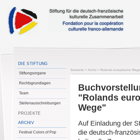
DIE STIFTUNG
Startseite
>
Archiv
>
Rolands europäische Weg
Stiftungsorgane
Rechtsgrundlagen
Buchvorstellu
Team
"Rolands eur
Stellenausschreibungen
Wege"
PROJEKTE
Auf Einladung der St
ARCHIV
die deutsch-französ
Festival Colors of Pop