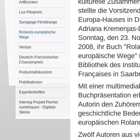
kulturelle Zusammen
ArtBrücken
stellte die Vorsitzen
Lux-Filmpreis
Europa-Hauses in D
Synagoge Fénétrange
Adriana Kremenjas-
Rolands europäische
Sonntag, den 23. N
Wege
2008, ihr Buch "Rol
Verdun
europäische Wege" i
Deutsch-Französischer
Chansonpreis
Bibliothek des Instit
Podiumsdiskussion
Françaises in Saarb
Publikationen
Mit einer multimedia
Expertentreffen
Buchpräsentation erl
Interreg Projekt Pierres
Autorin den Zuhörer
numériques - Digitale
geschichtliche Bede
Steine
europäischen Roland
Zwölf Autoren aus v