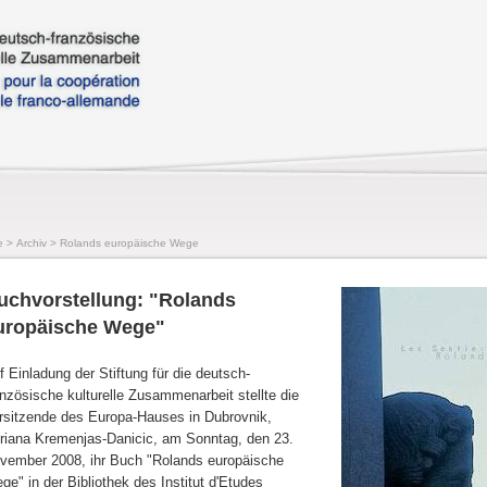
e
>
Archiv
>
Rolands europäische Wege
uchvorstellung: "Rolands
uropäische Wege"
f Einladung der Stiftung für die deutsch-
anzösische kulturelle Zusammenarbeit stellte die
rsitzende des Europa-Hauses in Dubrovnik,
riana Kremenjas-Danicic, am Sonntag, den 23.
vember 2008, ihr Buch "Rolands europäische
ge" in der Bibliothek des Institut d'Etudes