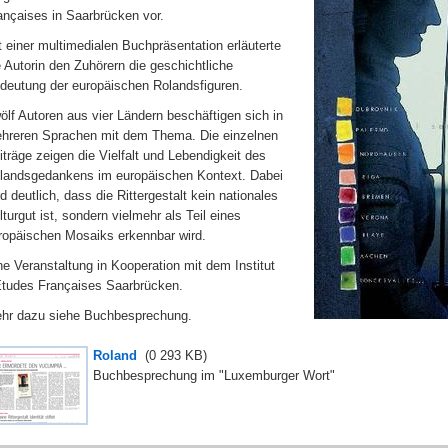
ançaises in Saarbrücken vor.
t einer multimedialen Buchpräsentation erläuterte
e Autorin den Zuhörern die geschichtliche
deutung der europäischen Rolandsfiguren.
ölf Autoren aus vier Ländern beschäftigen sich in
hreren Sprachen mit dem Thema. Die einzelnen
iträge zeigen die Vielfalt und Lebendigkeit des
landsgedankens im europäischen Kontext. Dabei
rd deutlich, dass die Rittergestalt kein nationales
lturgut ist, sondern vielmehr als Teil eines
ropäischen Mosaiks erkennbar wird.
ne Veranstaltung in Kooperation mit dem Institut
Etudes Françaises Saarbrücken.
hr dazu siehe Buchbesprechung.
Roland
(0
293 KB
)
Buchbesprechung im "Luxemburger Wort"