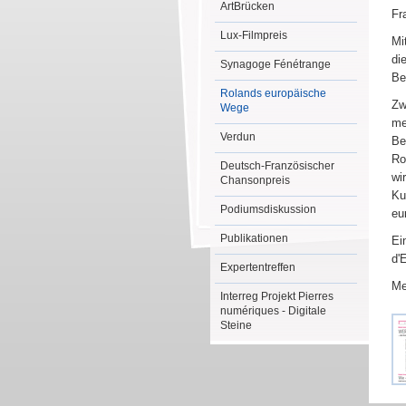
ArtBrücken
Fr
Lux-Filmpreis
Mi
di
Synagoge Fénétrange
Be
Rolands europäische
Zw
Wege
me
Verdun
Be
Ro
Deutsch-Französischer
wi
Chansonpreis
Ku
Podiumsdiskussion
eu
Publikationen
Ei
d'
Expertentreffen
Me
Interreg Projekt Pierres
numériques - Digitale
Steine