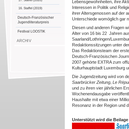
17. Staffel (2020)
Lebensgewohnheiten, ihre Aktiv
Interessen in Politik und Rel
16. Staffel (2019)
ihrer Altersgenossen auf der 
Deutsch-Französischer
Unterschiede womöglich gar n
Jugendliteraturpreis
Diesen und anderen Fragen wi
Festival LOOSTIK
Alter von 16 bis 22 Jahren au
Saarland/Lothringen/Luxembur
ARCHIV
Redaktionssitzungen unter der
Das Redaktionsteam der ersten
Deutsch-Französischen Journa
2007 gehörte EXTRA zum offi
Kulturhauptstadt Luxemburg u
Die Jugendzeitung wird von de
Saarbrücker Zeitung
,
Le Répub
und zu ihren vier jährlichen E
Wochenendausgabe veröffentli
Haushalte mit etwa einer Milli
Resonanz in der Region und d
Unterstützt wird die Beilag