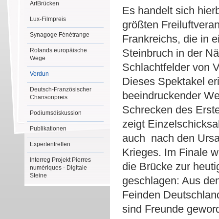
ArtBrücken
Es handelt sich hier
Lux-Filmpreis
größten Freiluftvera
Synagoge Fénétrange
Frankreichs, die in
Rolands europäische
Steinbruch in der N
Wege
Schlachtfelder von V
Verdun
Dieses Spektakel eri
Deutsch-Französischer
beeindruckender We
Chansonpreis
Schrecken des Erste
Podiumsdiskussion
zeigt Einzelschicksa
Publikationen
auch nach den Urs
Expertentreffen
Krieges. Im Finale w
Interreg Projekt Pierres
die Brücke zur heuti
numériques - Digitale
Steine
geschlagen: Aus de
Feinden Deutschlan
sind Freunde geword