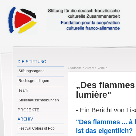
DIE STIFTUNG
Startseite
>
Archiv
>
Verdun
Stiftungsorgane
Rechtsgrundlagen
„Des flammes
Team
lumière"
Stellenausschreibungen
- Ein Bericht von Li
PROJEKTE
ARCHIV
"Des flammes ... à 
Festival Colors of Pop
ist das eigentlich?