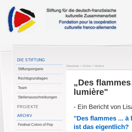
DIE STIFTUNG
Startseite
>
Archiv
>
Verdun
Stiftungsorgane
Rechtsgrundlagen
„Des flammes
Team
lumière"
Stellenausschreibungen
- Ein Bericht von Li
PROJEKTE
ARCHIV
"Des flammes ... à 
Festival Colors of Pop
ist das eigentlich?