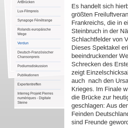
ArtBrücken
Es handelt sich hier
Lux-Filmpreis
größten Freiluftvera
Synagoge Fénétrange
Frankreichs, die in
Rolands europäische
Steinbruch in der N
Wege
Schlachtfelder von V
Verdun
Dieses Spektakel eri
Deutsch-Französischer
beeindruckender We
Chansonpreis
Schrecken des Erste
Podiumsdiskussion
zeigt Einzelschicksa
Publikationen
auch nach den Urs
Expertentreffen
Krieges. Im Finale w
Interreg Projekt Pierres
die Brücke zur heuti
numériques - Digitale
Steine
geschlagen: Aus de
Feinden Deutschlan
sind Freunde geword