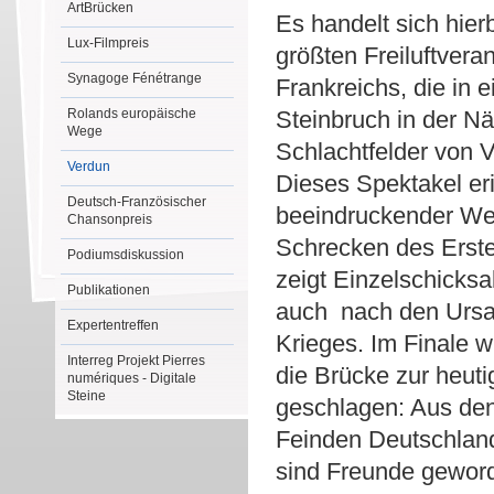
ArtBrücken
Es handelt sich hier
Lux-Filmpreis
größten Freiluftvera
Synagoge Fénétrange
Frankreichs, die in
Rolands europäische
Steinbruch in der N
Wege
Schlachtfelder von V
Verdun
Dieses Spektakel eri
Deutsch-Französischer
beeindruckender We
Chansonpreis
Schrecken des Erste
Podiumsdiskussion
zeigt Einzelschicksa
Publikationen
auch nach den Urs
Expertentreffen
Krieges. Im Finale w
Interreg Projekt Pierres
die Brücke zur heuti
numériques - Digitale
Steine
geschlagen: Aus de
Feinden Deutschlan
sind Freunde geword