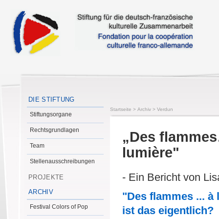
DIE STIFTUNG
Startseite
>
Archiv
>
Verdun
Stiftungsorgane
Rechtsgrundlagen
„Des flammes
Team
lumière"
Stellenausschreibungen
- Ein Bericht von Li
PROJEKTE
ARCHIV
"Des flammes ... à 
Festival Colors of Pop
ist das eigentlich?