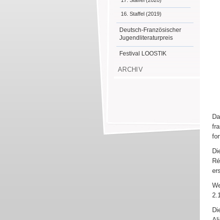
17. Staffel (2020)
16. Staffel (2019)
Deutsch-Französischer
Jugendliteraturpreis
Festival LOOSTIK
ARCHIV
Da
fr
fo
Di
Ré
er
We
2.
Di
Al