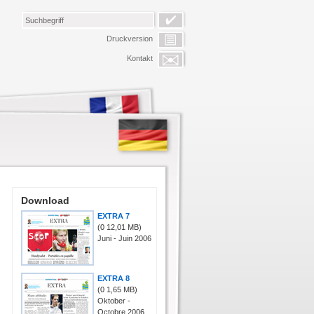
Druckversion
Kontakt
Download
EXTRA 7
(0
12,01 MB
)
Juni - Juin 2006
EXTRA 8
(0
1,65 MB
)
Oktober -
Octobre 2006