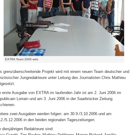
EXTRA Team 2006 web
s grenzüberschreitende Projekt wird mit einem neuen Team deutscher und
anzösischer Jungredakteure unter Leitung des Journalisten Chris Mathieu
rtgesetzt.
e erste Ausgabe von EXTRA im laufenden Jahr ist am 2. Juni 2006 im
publicain Lorrain und am 3. Juni 2006 in der Saarbrücker Zeitung
schienen.
itere zwei Ausgaben werden folgen: am 30.9./3.10.2006 und am
12./5.12.2006 in den beiden regionalen Tageszeitungen.
e diesjährigen Redakteure sind:
icia Guratti, Tim Rauber, Mathieu Dehlinger, Manon Richard, Amélie