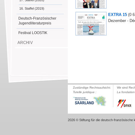
17. Staffel (2020)
16. Staffel (2019)
EXTRA 15
(0
6
Deutsch-Französischer
Dezember - Dé
Jugendliteraturpreis
Festival LOOSTIK
ARCHIV
Zuständige Rechtsaufsicht:
Wir sind Rec
Tutelle juridique :
La fondation 
2026 © Stiftung für die deutsch-französische