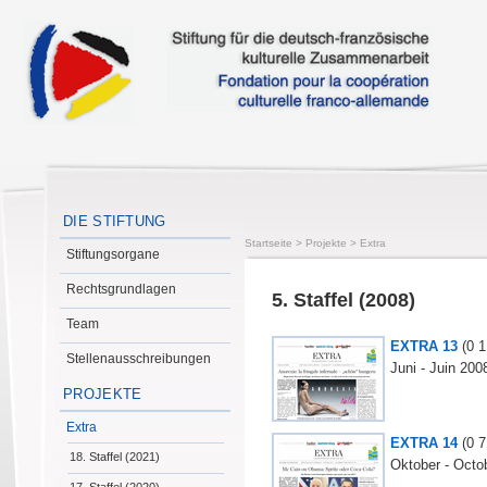
DIE STIFTUNG
Startseite
>
Projekte
>
Extra
Stiftungsorgane
Rechtsgrundlagen
5. Staffel (2008)
Team
EXTRA 13
(0
1
Stellenausschreibungen
Juni - Juin 200
PROJEKTE
Extra
EXTRA 14
(0
7
18. Staffel (2021)
Oktober - Octo