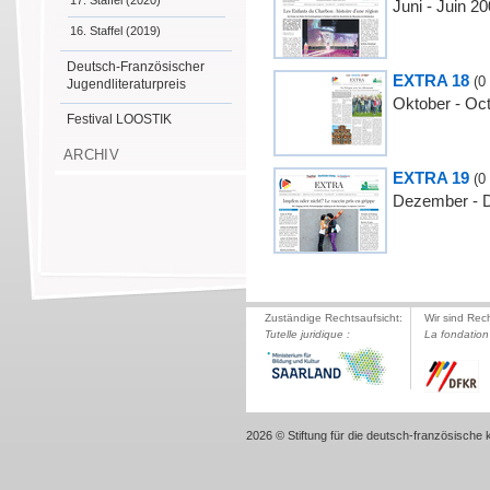
17. Staffel (2020)
Juni - Juin 2
16. Staffel (2019)
Deutsch-Französischer
EXTRA 18
(0
Jugendliteraturpreis
Oktober - Oc
Festival LOOSTIK
ARCHIV
EXTRA 19
(0
Dezember - 
Zuständige Rechtsaufsicht:
Wir sind Rec
Tutelle juridique :
La fondation 
2026 © Stiftung für die deutsch-französische