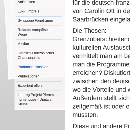
für die deutsch-fran
ArtBrücken
von Carolin Ott in d
Lux-Filmpreis
Saarbrücken eingel
Synagoge Fénétrange
Die Thesen:
Rolands europäische
Wege
Grenzüberschreitend
Verdun
kulturellen Austaus
Deutsch-Französischer
vermittelt man am b
Chansonpreis
man die Programme g
Podiumsdiskussion
erreichen? Diskutier
Publikationen
zwischen den deutsc
Expertentreffen
wo die Vorteile und 
Interreg Projekt Pierres
Außerdem stellt sich
numériques - Digitale
Steine
zeitgemäß ist oder 
müssten.
Diese und andere Fr