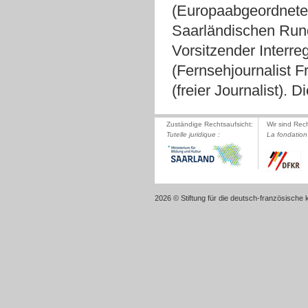
(Europaabgeordnete
Saarländischen Rund
Vorsitzender Interre
(Fernsehjournalist F
(freier Journalist).
Zuständige Rechtsaufsicht:
Wir sind Rec
Tutelle juridique :
La fondation 
2026 © Stiftung für die deutsch-französische