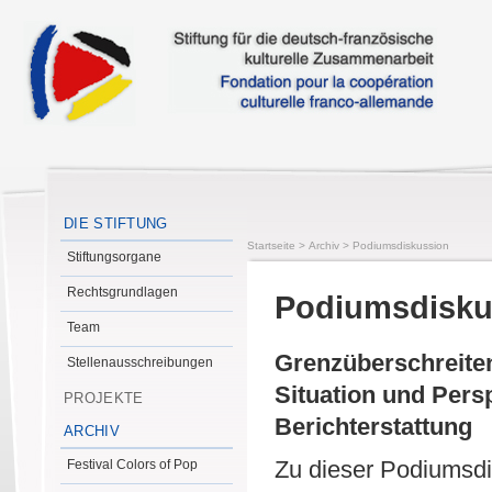
DIE STIFTUNG
Startseite
>
Archiv
>
Podiumsdiskussion
Stiftungsorgane
Rechtsgrundlagen
Podiumsdisku
Team
Grenzüberschreite
Stellenausschreibungen
Situation und Pers
PROJEKTE
Berichterstattung
ARCHIV
Zu dieser Podiumsdi
Festival Colors of Pop