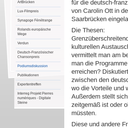
für die deutsch-fran
ArtBrücken
von Carolin Ott in d
Lux-Filmpreis
Saarbrücken eingel
Synagoge Fénétrange
Die Thesen:
Rolands europäische
Wege
Grenzüberschreitend
Verdun
kulturellen Austaus
Deutsch-Französischer
vermittelt man am b
Chansonpreis
man die Programme g
Podiumsdiskussion
erreichen? Diskutier
Publikationen
zwischen den deutsc
Expertentreffen
wo die Vorteile und 
Interreg Projekt Pierres
Außerdem stellt sich
numériques - Digitale
Steine
zeitgemäß ist oder 
müssten.
Diese und andere Fr