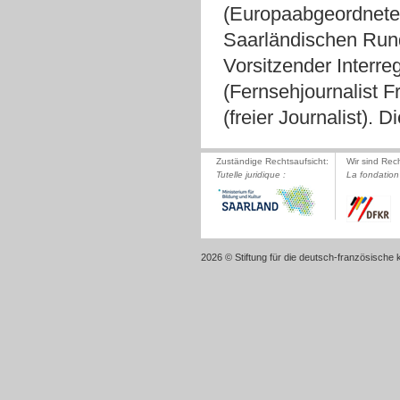
(Europaabgeordnete
Saarländischen Rund
Vorsitzender Interre
(Fernsehjournalist F
(freier Journalist).
Zuständige Rechtsaufsicht:
Wir sind Rec
Tutelle juridique :
La fondation 
2026 © Stiftung für die deutsch-französische