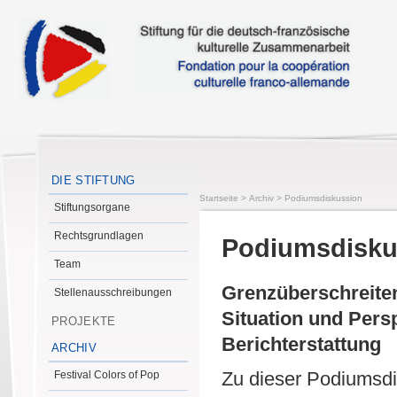
DIE STIFTUNG
Startseite
>
Archiv
>
Podiumsdiskussion
Stiftungsorgane
Rechtsgrundlagen
Podiumsdisku
Team
Grenzüberschreite
Stellenausschreibungen
Situation und Pers
PROJEKTE
Berichterstattung
ARCHIV
Zu dieser Podiumsdi
Festival Colors of Pop