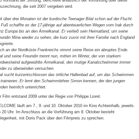
d Vorstand der Stiftung, berichtete anlässlich der Vorführung über diese
szeichnung, die seit 2007 vergeben wird.
it über drei Monaten ist der kurdische Teenager Bilal schon auf der Flucht.
 Fuß schaffte es der 17-jährige auf abenteuerlichen Wegen vom Irak durch
nz Europa bis an den Ärmelkanal. Er verließ sein Heimatland, um seine
eundin Mina wieder zu sehen, die kurz zuvor mit ihrer Familie nach England
igrierte.
ch an der Nordküste Frankreichs nimmt seine Reise ein abruptes Ende.
lal und seine Freundin trennt nun, mitten im Winter, der von starkem
rdwestwind aufgewühlte Ärmelkanal, den mutige Kanalschwimmer immer
eder zu überwinden versuchen.
lal sucht kurzentschlossen das örtliche Hallenbad auf, um das Schwimmen
 trainieren. Er lernt den Schwimmlehrer Simon kennen, der den jungen
rden heimlich unterrichtet.
r Film entstand 2009 unter der Regie von Philippe Lioret.
LCOME läuft am 7., 9. und 10. Oktober 2010 im Kino Achteinhalb, jeweils
 20 Uhr. Im Anschluss an die Vorführung am 9. Oktober besteht
legenheit, mit Doris Pack über den Filmpreis zu sprechen.