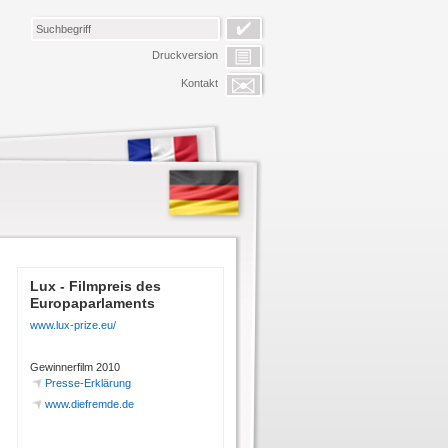
Druckversion
Kontakt
Lux - Filmpreis des
Europaparlaments
www.lux-prize.eu/
Gewinnerfilm 2010
Presse-Erklärung
www.diefremde.de