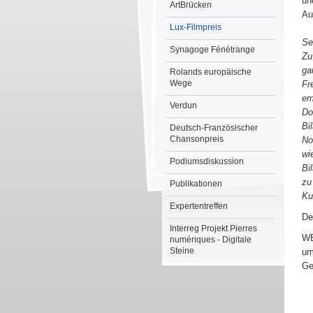
un
ArtBrücken
Au
Lux-Filmpreis
Se
Synagoge Fénétrange
Zu
ga
Rolands europäische
Wege
Fr
em
Verdun
Do
Bi
Deutsch-Französischer
Chansonpreis
No
wi
Podiumsdiskussion
Bi
zu
Publikationen
Ku
Expertentreffen
De
Interreg Projekt Pierres
WE
numériques - Digitale
Steine
um
Ge