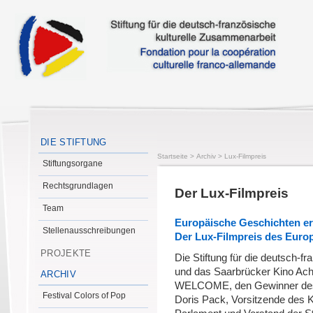
DIE STIFTUNG
Startseite
>
Archiv
>
Lux-Filmpreis
Stiftungsorgane
Rechtsgrundlagen
Der Lux-Filmpreis
Team
Europäische Geschichten e
Stellenausschreibungen
Der Lux-Filmpreis des Euro
PROJEKTE
Die Stiftung für die deutsch-f
und das Saarbrücker Kino Acht
ARCHIV
WELCOME, den Gewinner des
Festival Colors of Pop
Doris Pack, Vorsitzende des 