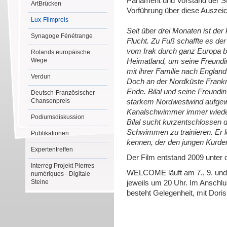
Parlament und Vorstand der Sti
ArtBrücken
Vorführung über diese Auszeic
Lux-Filmpreis
Seit über drei Monaten ist der
Synagoge Fénétrange
Flucht. Zu Fuß schaffte es de
vom Irak durch ganz Europa bi
Rolands europäische
Wege
Heimatland, um seine Freundi
mit ihrer Familie nach England
Verdun
Doch an der Nordküste Frankr
Ende. Bilal und seine Freundin
Deutsch-Französischer
Chansonpreis
starkem Nordwestwind aufgew
Kanalschwimmer immer wiede
Podiumsdiskussion
Bilal sucht kurzentschlossen 
Schwimmen zu trainieren. Er 
Publikationen
kennen, der den jungen Kurden 
Expertentreffen
Der Film entstand 2009 unter d
Interreg Projekt Pierres
WELCOME läuft am 7., 9. und 
numériques - Digitale
Steine
jeweils um 20 Uhr. Im Anschlu
besteht Gelegenheit, mit Dori