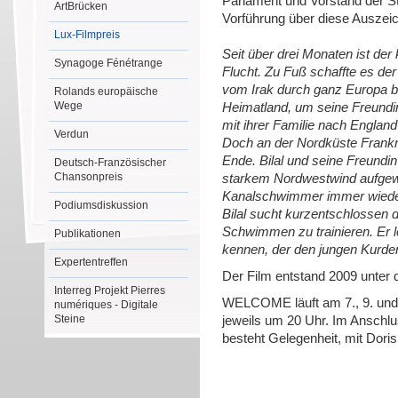
Parlament und Vorstand der Sti
ArtBrücken
Vorführung über diese Auszeic
Lux-Filmpreis
Seit über drei Monaten ist der
Synagoge Fénétrange
Flucht. Zu Fuß schaffte es de
vom Irak durch ganz Europa bi
Rolands europäische
Wege
Heimatland, um seine Freundi
mit ihrer Familie nach England
Verdun
Doch an der Nordküste Frankr
Ende. Bilal und seine Freundin
Deutsch-Französischer
Chansonpreis
starkem Nordwestwind aufgew
Kanalschwimmer immer wiede
Podiumsdiskussion
Bilal sucht kurzentschlossen 
Schwimmen zu trainieren. Er 
Publikationen
kennen, der den jungen Kurden 
Expertentreffen
Der Film entstand 2009 unter d
Interreg Projekt Pierres
WELCOME läuft am 7., 9. und 
numériques - Digitale
Steine
jeweils um 20 Uhr. Im Anschlu
besteht Gelegenheit, mit Dori