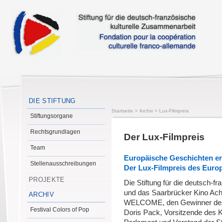
DIE STIFTUNG
Startseite
>
Archiv
>
Lux-Filmpreis
Stiftungsorgane
Rechtsgrundlagen
Der Lux-Filmpreis
Team
Europäische Geschichten e
Stellenausschreibungen
Der Lux-Filmpreis des Euro
PROJEKTE
Die Stiftung für die deutsch-f
und das Saarbrücker Kino Acht
ARCHIV
WELCOME, den Gewinner des
Festival Colors of Pop
Doris Pack, Vorsitzende des 