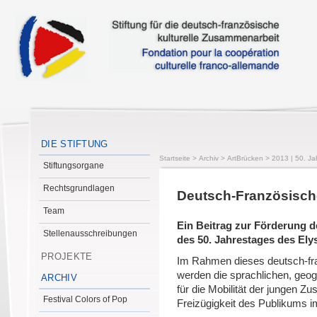
DIE STIFTUNG
Startseite
>
Archiv
>
ArtBrücken
>
2013 | 50. Ja
Stiftungsorgane
Rechtsgrundlagen
Deutsch-Französisc
Team
Ein Beitrag zur Förderung d
Stellenausschreibungen
des 50. Jahrestages des Ely
PROJEKTE
Im Rahmen dieses deutsch-f
werden die sprachlichen, geog
ARCHIV
für die Mobilität der jungen Z
Festival Colors of Pop
Freizügigkeit des Publikums im