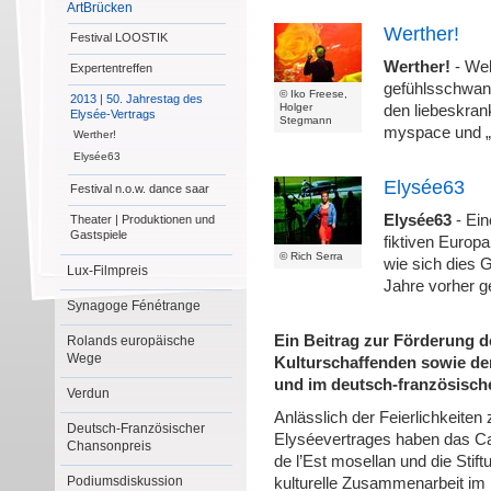
ArtBrücken
Werther!
Festival LOOSTIK
Werther!
- Wel
Expertentreffen
gefühlsschwan
© Iko Freese,
2013 | 50. Jahrestag des
Holger
den liebeskran
Elysée-Vertrags
Stegmann
myspace und „
Werther!
Elysée63
Elysée63
Festival n.o.w. dance saar
Elysée63
- Ein
Theater | Produktionen und
Gastspiele
fiktiven Europa
© Rich Serra
wie sich dies 
Lux-Filmpreis
Jahre vorher 
Synagoge Fénétrange
Ein Beitrag zur Förderung 
Rolands europäische
Wege
Kulturschaffenden sowie de
und im deutsch-französisch
Verdun
Anlässlich der Feierlichkeite
Deutsch-Französischer
Elyséevertrages haben das Ca
Chansonpreis
de l’Est mosellan und die Stif
Podiumsdiskussion
kulturelle Zusammenarbeit i