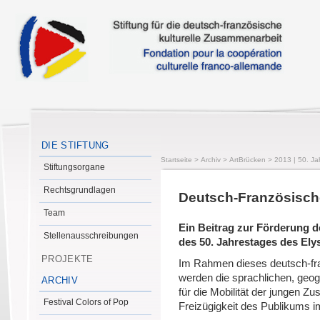
DIE STIFTUNG
Startseite
>
Archiv
>
ArtBrücken
>
2013 | 50. Ja
Stiftungsorgane
Rechtsgrundlagen
Deutsch-Französisc
Team
Ein Beitrag zur Förderung d
Stellenausschreibungen
des 50. Jahrestages des Ely
PROJEKTE
Im Rahmen dieses deutsch-f
werden die sprachlichen, geog
ARCHIV
für die Mobilität der jungen Z
Festival Colors of Pop
Freizügigkeit des Publikums im