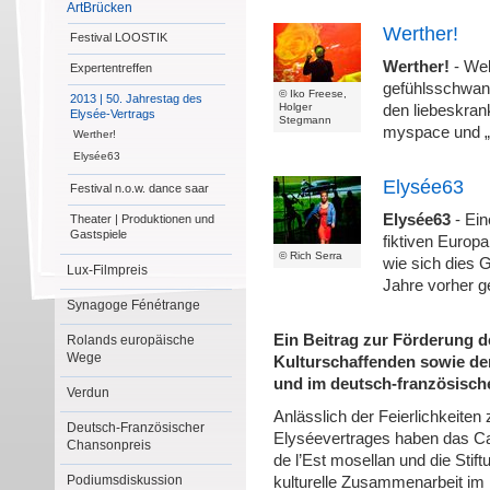
ArtBrücken
Werther!
Festival LOOSTIK
Werther!
- Wel
Expertentreffen
gefühlsschwan
© Iko Freese,
2013 | 50. Jahrestag des
Holger
den liebeskran
Elysée-Vertrags
Stegmann
myspace und „
Werther!
Elysée63
Elysée63
Festival n.o.w. dance saar
Elysée63
- Ein
Theater | Produktionen und
Gastspiele
fiktiven Europa
© Rich Serra
wie sich dies 
Lux-Filmpreis
Jahre vorher 
Synagoge Fénétrange
Ein Beitrag zur Förderung 
Rolands europäische
Wege
Kulturschaffenden sowie de
und im deutsch-französisch
Verdun
Anlässlich der Feierlichkeite
Deutsch-Französischer
Elyséevertrages haben das Ca
Chansonpreis
de l’Est mosellan und die Stif
Podiumsdiskussion
kulturelle Zusammenarbeit i